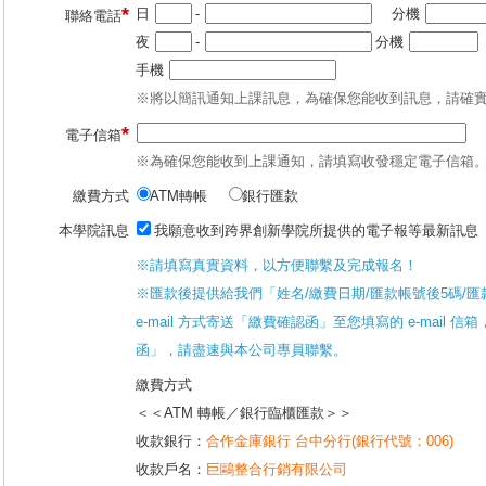
*
日
-
分機
聯絡電話
夜
-
分機
手機
※將以簡訊通知上課訊息，為確保您能收到訊息，請確
*
電子信箱
※為確保您能收到上課通知，請填寫收發穩定電子信箱
繳費方式
ATM轉帳
銀行匯款
本學院訊息
我願意收到跨界創新學院所提供的電子報等最新訊息
※請填寫真實資料，以方便聯繫及完成報名！
※匯款後提供給我們「姓名/繳費日期/匯款帳號後5碼/
e-mail 方式寄送「繳費確認函」至您填寫的 e-mail
函」，請盡速與本公司專員聯繫。
繳費方式
＜＜ATM 轉帳／銀行臨櫃匯款＞＞
收款銀行：
合作金庫銀行 台中分行(銀行代號：006)
收款戶名：
巨鷗整合行銷有限公司