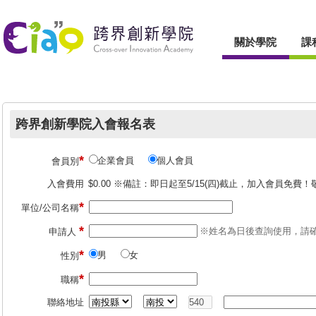
關於學院
課
跨界創新學院入會報名表
*
企業會員
個人會員
會員別
入會費用
$0.00
※備註：即日起至5/15(四)截止，加入會員免費
*
單位/公司名稱
*
※姓名為日後查詢使用，請
申請人
*
男
女
性別
*
職稱
聯絡地址